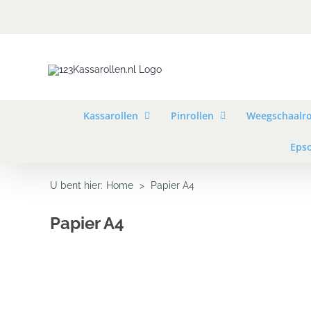
Skip
to
content
Kassarollen
Pinrollen
Weegschaalro
Epso
U bent hier
:
Home
>
Papier A4
Papier A4