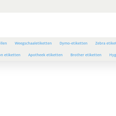
llen
Weegschaaletiketten
Dymo-etiketten
Zebra etike
n etiketten
Apotheek etiketten
Brother etiketten
Hyg