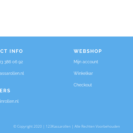
CT INFO
WEBSHOP
0)3 386 06 92
Mijn account
assarollen.nl
Winkelkar
Checkout
ERS
nrollen.nl
© Copyright 2020 | 123Kassarollen | Alle Rechten Voorbehouden