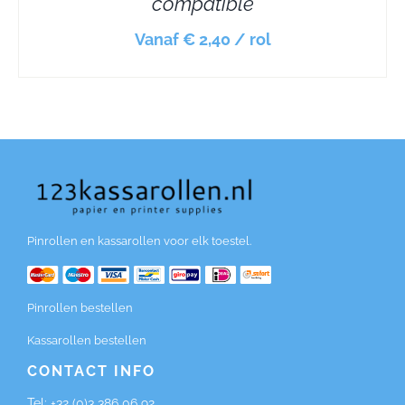
compatible
Vanaf € 2,40 / rol
Pinrollen en kassarollen voor elk toestel.
Pinrollen bestellen
Kassarollen bestellen
CONTACT INFO
Tel:
+32 (0)3 386 06 92