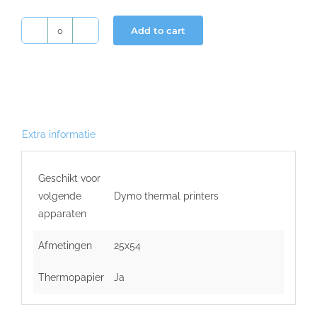
Add to cart
Dymo
etiketten
(11352)
25x54
Wit
compatible
Extra informatie
quantity
Geschikt voor
volgende
Dymo thermal printers
apparaten
Afmetingen
25x54
Thermopapier
Ja