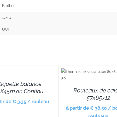
Brother
17x54
OUI
DETAILS
tiquette balance
Rouleaux de cai
X45m en Continu
57x65x12
tir de € 3.35 / rouleau
à partir de € 38.50 / b
rouleaux