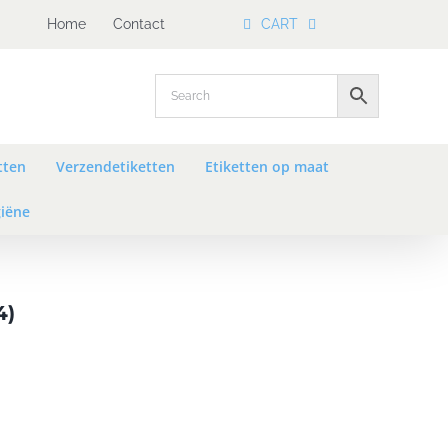
Home
Contact
CART
tten
Verzendetiketten
Etiketten op maat
iëne
4)