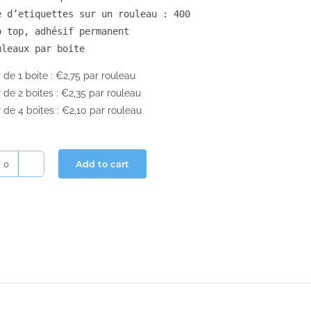
e d’etiquettes sur un rouleau : 400

o top, adhésif permanent

uleaux par boite
r de 1 boite : €2,75 par rouleau
r de 2 boites : €2,35 par rouleau
r de 4 boites : €2,10 par rouleau
Add to cart
Etiquette
Brother
17x54
-
Permanent
(DK-
11204)
quantity