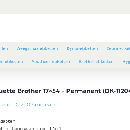
llen
Weegschaaletiketten
Dymo-etiketten
Zebra etike
n etiketten
Apotheek etiketten
Brother etiketten
Hyg
uette Brother 17×54 – Permanent (DK-1120
tir de € 2,10 / rouleau
dapter

ette thermique en mm: 17x54
