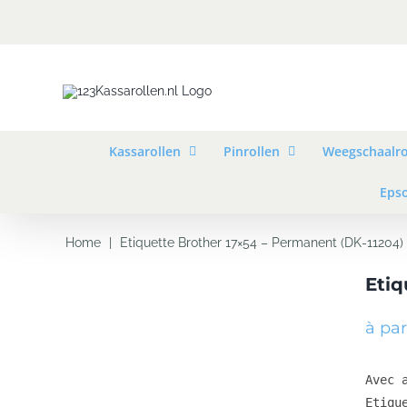
Skip
to
content
Kassarollen
Pinrollen
Weegschaalro
Epso
Home
|
Etiquette Brother 17×54 – Permanent (DK-11204)
Etiq
à par
Avec a
Etiqu