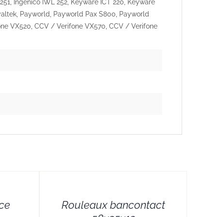
 251, Ingenico IWL 252, Keyware ICT 220, Keyware
yaltek, Payworld, Payworld Pax S800, Payworld
one VX520, CCV / Verifone VX570, CCV / Verifone
DETAILS
nce
Rouleaux bancontact