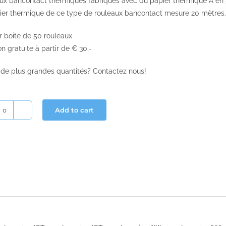
ux bancontact thermiques fabriqués avec du papier thermique A e
ier thermique de ce type de rouleaux bancontact mesure 20 mètres.
r boite de 50 rouleaux
on gratuite à partir de € 30,-
 de plus grandes quantités? Contactez nous!
Add to cart
Ingenico
rouleaux
bancontact
57x40x12
quantity