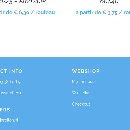
6×25 – Amovible
60X40
tir de € 6,30 / rouleau
à partir de € 3,75 / r
CT INFO
WEBSHOP
0)3 386 06 92
Mijn account
assarollen.nl
Winkelkar
Checkout
ERS
nrollen.nl