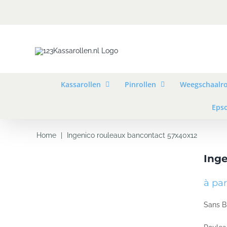
Skip
to
content
Kassarollen
Pinrollen
Weegschaalro
Epso
Home
|
Ingenico rouleaux bancontact 57x40x12
Inge
à par
Sans 