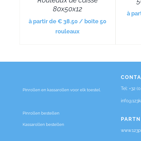
Rouleaux de caisse
5
80x50x12
à par
à partir de € 38.50 / boîte 50
rouleaux
CONTA
Tel:
+32 (
Pinrollen en kassarollen voor elk toestel.
info@123k
Pinrollen bestellen
PARTN
Kassarollen bestellen
www.123pi