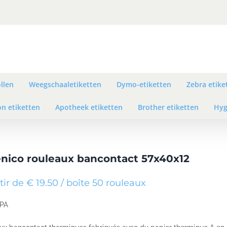
llen
Weegschaaletiketten
Dymo-etiketten
Zebra etike
n etiketten
Apotheek etiketten
Brother etiketten
Hyg
nico rouleaux bancontact 57x40x12
tir de € 19.50 / boîte 50 rouleaux
BPA