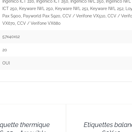
Ingenico ICT 220, Ingenico ICT 250, Ingenico IWL 250, Ingenico IWL
ICT 250, Keyware IWL 250, Keyware IWL 251, Keyware IWL 252, Lo
Pax S900, Payworld Pax S920, CCV / Verifone VX510, CCV / Verif
VX670, CCV / Verifone VX680
57x40x12
20
OUI
DETAILS
iquette thermique
Etiquettes bala