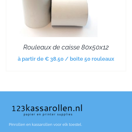
Rouleaux de caisse 80x50x12
à partir de € 38.50 / boîte 50 rouleaux
Pinrollen en kassarollen voor elk toestel.