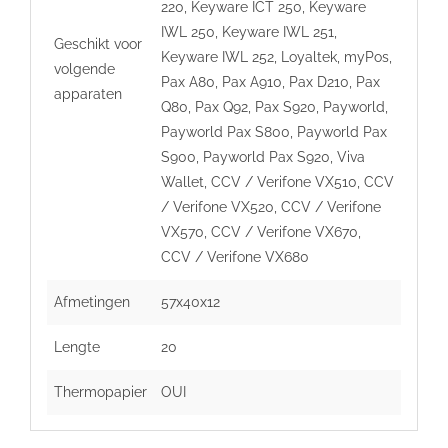
220, Keyware ICT 250, Keyware
IWL 250, Keyware IWL 251,
Geschikt voor
Keyware IWL 252, Loyaltek, myPos,
volgende
Pax A80, Pax A910, Pax D210, Pax
apparaten
Q80, Pax Q92, Pax S920, Payworld,
Payworld Pax S800, Payworld Pax
S900, Payworld Pax S920, Viva
Wallet, CCV / Verifone VX510, CCV
/ Verifone VX520, CCV / Verifone
VX570, CCV / Verifone VX670,
CCV / Verifone VX680
Afmetingen
57x40x12
Lengte
20
Thermopapier
OUI