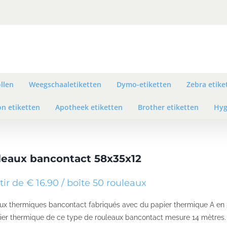
llen
Weegschaaletiketten
Dymo-etiketten
Zebra etike
n etiketten
Apotheek etiketten
Brother etiketten
Hyg
leaux bancontact 58x35x12
tir de € 16.90 / boîte 50 rouleaux
ux thermiques bancontact fabriqués avec du papier thermique A e
ier thermique de ce type de rouleaux bancontact mesure 14 mètres.