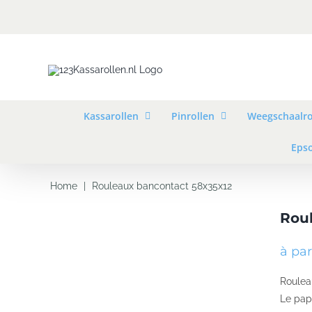
Skip
to
content
Kassarollen
Pinrollen
Weegschaalro
Epso
Home
|
Rouleaux bancontact 58x35x12
Rou
à par
Roulea
Le pap