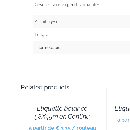
Geschikt voor volgende apparaten
Afmetingen
Lengte
Thermopapier
Related products
DETAILS
DETAILS
Etiquette balance
Etiqu
58X45m en Continu
à par
à partir de € 3.35 / rouleau