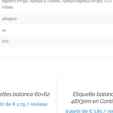
Ingenico IPP350, Alphyra ICT220MU, Alphyra Ingenico IPP350, CCV
VX680
58x35x12
14
OUI
DETAILS
ettes balance 60×62
Etiquette balan
48X30m en Cont
tir de € 2.75 / rouleau
à partir de € 3.85 / r