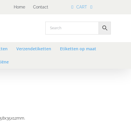
Home
Contact
CART
tten
Verzendetiketten
Etiketten op maat
iëne
n 58x35x12mm.