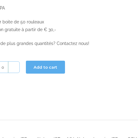
BPA
r boite de 50 rouleaux
on gratuite à partir de € 30,-
 de plus grandes quantités? Contactez nous!
Add to cart
Rouleaux
bancontact
58x35x12
quantity