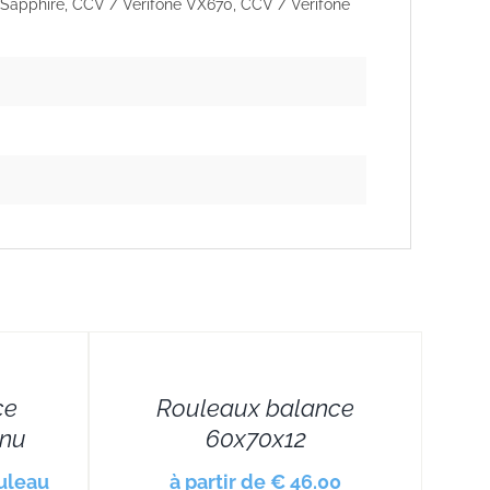
 Sapphire, CCV / Verifone VX670, CCV / Verifone
DETAILS
ce
Rouleaux balance
inu
60x70x12
ouleau
à partir de € 46.00