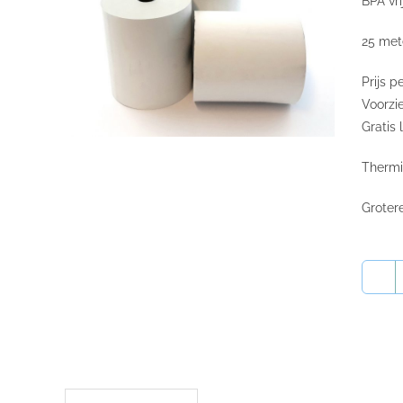
BPA vri
25 met
Prijs p
Voorzi
Gratis 
Thermi
Groter