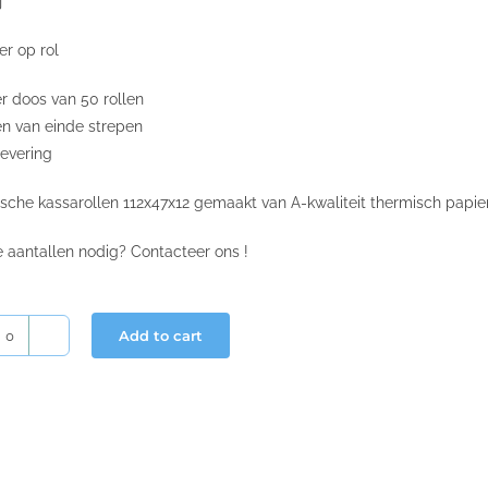
j
er op rol
er doos van 50 rollen
en van einde strepen
levering
sche kassarollen 112x47x12 gemaakt van A-kwaliteit thermisch papier
e aantallen nodig? Contacteer ons !
Add to cart
Thermische
kassarollen
112x47x12
quantity