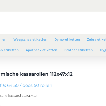
llen
Weegschaaletiketten
Dymo-etiketten
Zebra etike
n etiketten
Apotheek etiketten
Brother etiketten
Hyg
mische kassarollen 112x47x12
 € 64.50 / doos 50 rollen
sche kassarol 112x47x12