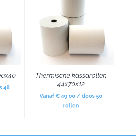
00x40
Thermische kassarollen
44x70x12
s 48
Vanaf € 49.00 / doos 50
rollen