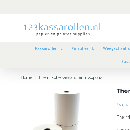
Skip
to
content
Kassarollen
Pinrollen
Weegschaalro
Epso
Home
|
Thermische kassarollen 112x47x12
Ther
Vanaf
Thermi