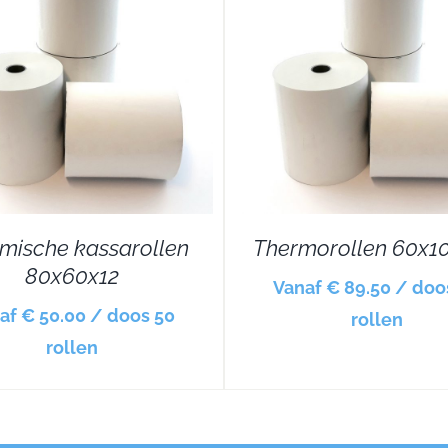
DETAILS
DETAILS
mische kassarollen
Thermorollen 60x1
80x60x12
Vanaf € 89.50 / doo
af € 50.00 / doos 50
rollen
rollen