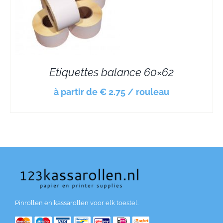
Etiquettes balance 60×62
à partir de € 2.75 / rouleau
Pinrollen en kassarollen voor elk toestel.