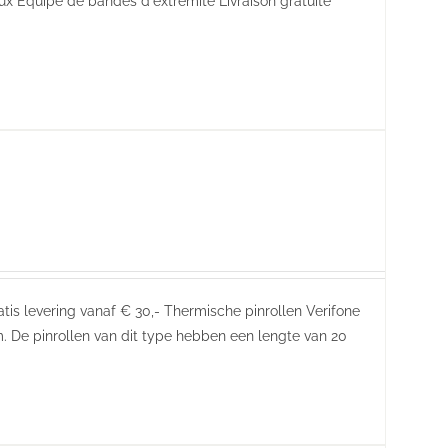
aux
Equipé de bandes d'extrémité Livraison gratuite
atis levering vanaf € 30,- Thermische pinrollen Verifone
 De pinrollen van dit type hebben een lengte van 20