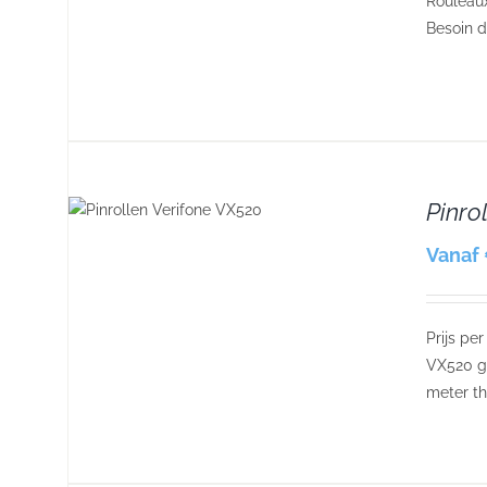
Rouleaux
Besoin d
Pinro
S
Vanaf 
Prijs pe
VX520 ge
meter th