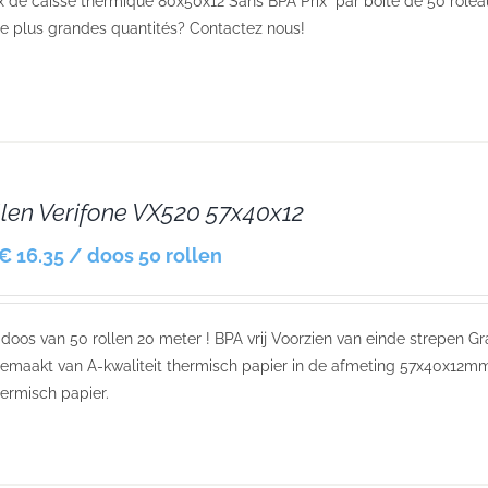
 de caisse thermique 80x50x12 Sans BPA Prix par boite de 50 role
e plus grandes quantités? Contactez nous!
llen Verifone VX520 57x40x12
€ 16.35 / doos 50 rollen
r doos van 50 rollen 20 meter ! BPA vrij Voorzien van einde strepen Gr
maakt van A-kwaliteit thermisch papier in de afmeting 57x40x12mm.
ermisch papier.