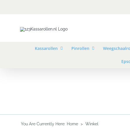
Skip
to
content
Kassarollen
Pinrollen
Weegschaalro
Epso
You Are Currently Here
:
Home
>
Winkel