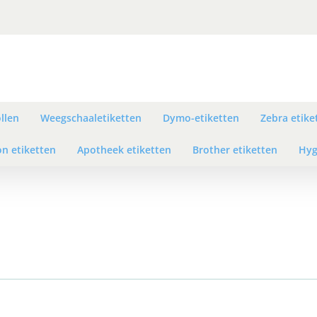
llen
Weegschaaletiketten
Dymo-etiketten
Zebra etike
n etiketten
Apotheek etiketten
Brother etiketten
Hyg