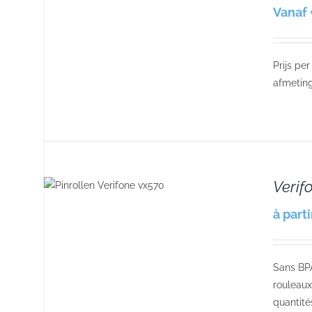
Vanaf 
Prijs pe
afmeting
Verif
S
à part
Sans BPA
rouleaux
quantité