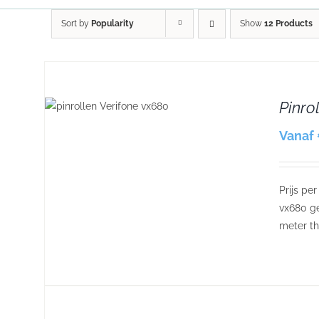
Sort by
Popularity
Show
12 Products
Pinro
S
Vanaf 
Prijs pe
vx680 ge
meter th