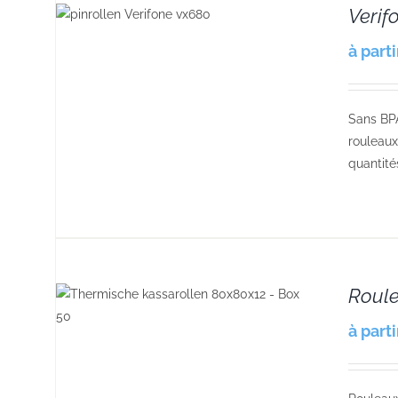
Verif
S
à part
Sans BP
rouleaux
quantité
Roule
à part