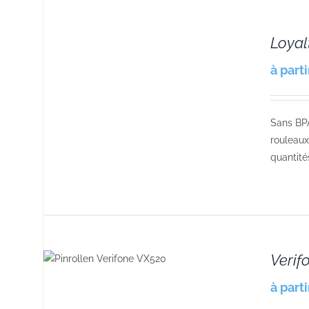
Loyal
DETAILS
à part
Sans BP
rouleaux
quantité
Verif
S
à part