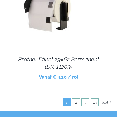
Brother Etiket 29×62 Permanent
(DK-11209)
Vanaf € 4,20 / rol
1
2
…
13
Next