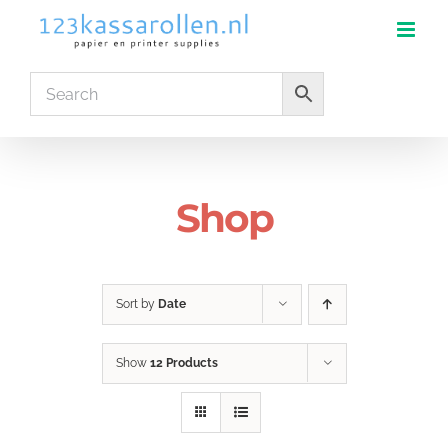
Skip
to
content
Shop
Sort by
Date
Show
12 Products