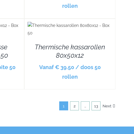
rollen
sse
Thermische kassarollen
 50
80x50x12
oîte 50
Vanaf € 39.50 / doos 50
rollen
1
2
…
13
Next