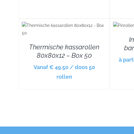
DETAILS
I
Thermische kassarollen
ban
80x80x12 – Box 50
à part
Vanaf € 49.50 / doos 50
rollen