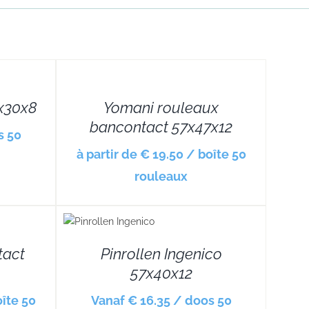
DETAILS
7x30x8
Yomani rouleaux
bancontact 57x47x12
s 50
à partir de € 19.50 / boîte 50
rouleaux
DETAILS
tact
Pinrollen Ingenico
57x40x12
oîte 50
Vanaf € 16.35 / doos 50