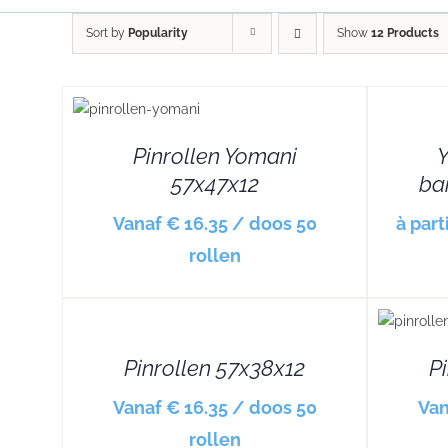
Sort by
Popularity
Show
12 Products
TAILS
DETAILS
Pinrollen Yomani
Y
57x47x12
ba
Vanaf € 16.35 / doos 50
à part
rollen
DETAILS
DETAILS
Pinrollen 57x38x12
P
Vanaf € 16.35 / doos 50
Van
rollen