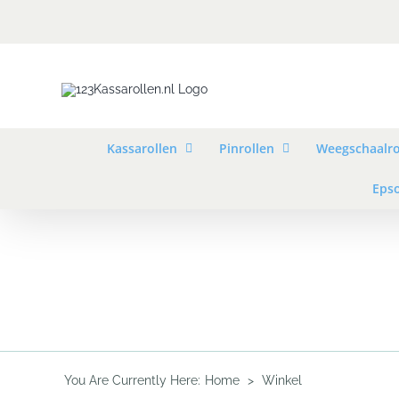
Skip
to
content
Kassarollen
Pinrollen
Weegschaalro
Epso
You Are Currently Here
:
Home
>
Winkel