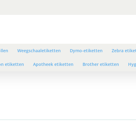
llen
Weegschaaletiketten
Dymo-etiketten
Zebra etike
n etiketten
Apotheek etiketten
Brother etiketten
Hyg