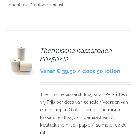
quantités? Contactez nous!
Thermische kassarollen
80x50x12
S
Vanaf € 39.50 / doos 50 rollen
Thermische kassarol 80x50x12 BPA Vrij BPA
vrij Prijs per doos van 50 rollen Voorzien van
einde strepen Gratis levering Thermische
kassarollen 80x50x12 gemaakt van A-
kwaliteit thermisch papier/. 28 meter op de
rol