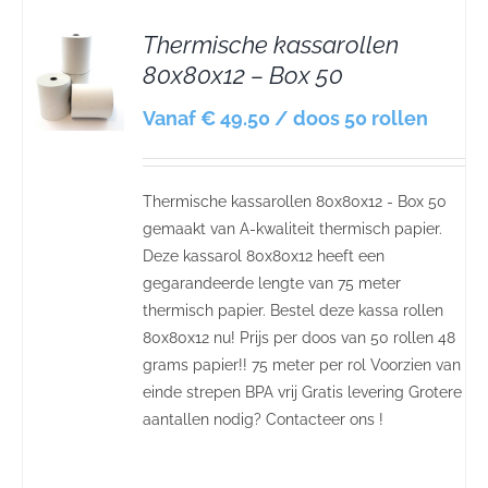
Thermische kassarollen
80x80x12 – Box 50
S
Vanaf € 49.50 / doos 50 rollen
Thermische kassarollen 80x80x12 - Box 50
gemaakt van A-kwaliteit thermisch papier.
Deze kassarol 80x80x12 heeft een
gegarandeerde lengte van 75 meter
thermisch papier. Bestel deze kassa rollen
80x80x12 nu! Prijs per doos van 50 rollen 48
grams papier!! 75 meter per rol Voorzien van
einde strepen BPA vrij Gratis levering Grotere
aantallen nodig? Contacteer ons !