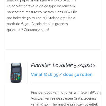
avec du papier thermique A en 57x40x12mm.
Le papier thermique de ce type de rouleaux
bancontact mesure 20 mètres. Sans BPA Prix
par boite de 50 rouleaux Livraison gratuite à
partir de € 30,- Besoin de plus grandes
quantités? Contactez nous!
Pinrollen Loyaltek 57x40x12
S
Vanaf € 16.35 / doos 50 rollen
Prijs per doos van 50 rollen 25 meter! BPA vrij
Voorzien van einde strepen Gratis levering
vanaf € 30,- Thermische pinrollen Loyaltek