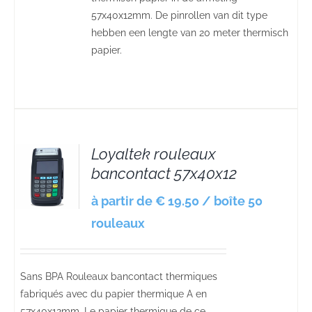
57x40x12mm. De pinrollen van dit type
hebben een lengte van 20 meter thermisch
papier.
Loyaltek rouleaux
bancontact 57x40x12
S
à partir de € 19.50 / boîte 50
rouleaux
Sans BPA Rouleaux bancontact thermiques
fabriqués avec du papier thermique A en
57x40x12mm. Le papier thermique de ce