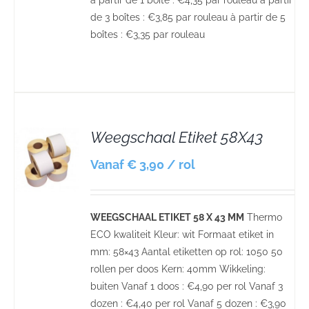
à partir de 1 boite : €4,35 par rouleau à partir
de 3 boîtes : €3,85 par rouleau à partir de 5
boîtes : €3,35 par rouleau
Weegschaal Etiket 58X43
S
Vanaf € 3,90 / rol
WEEGSCHAAL ETIKET 58 X 43 MM
Thermo
ECO kwaliteit Kleur: wit Formaat etiket in
mm: 58×43 Aantal etiketten op rol: 1050 50
rollen per doos Kern: 40mm Wikkeling:
buiten Vanaf 1 doos : €4,90 per rol Vanaf 3
dozen : €4,40 per rol Vanaf 5 dozen : €3,90