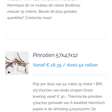
thermique de ce rouleau de caisse 80x80x12
mesure 75 mètres. Besoin de plus grandes
quantités? Contactez nous!
Pinrollen 57x47x12
S
Vanaf € 16.35 / doos 50 rollen
Prijs per doos van 50 rollen 25 meter ! BPA
vrij Voorzien van einde strepen Gratis
levering vanaf € 30,- Thermische pinrollen
57x47x12 gemaakt van A-kwaliteit thermisch
papier in de afmeting 57x47x12mm. De