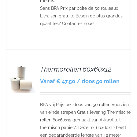
mètres.
Sans BPA Prix par boite de 50 rouleaux
Livraison gratuite Besoin de plus grandes
quantités? Contactez nous!
Thermorollen 60x60x12
S
Vanaf € 47.50 / doos 50 rollen
BPA vrij Prijs per doos van 50 rollen Voorzien
van einde strepen Gratis levering Thermische
rollen 60x60x12 gemaakt van A-kwaliteit
thermisch papier/. Deze rol 60x60x12 heeft
een gegarandeerde lengte van 42 meter