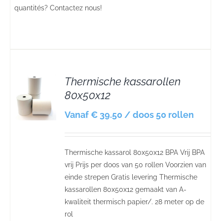
quantités? Contactez nous!
Thermische kassarollen
80x50x12
S
Vanaf € 39.50 / doos 50 rollen
Thermische kassarol 80x50x12 BPA Vrij BPA
vrij Prijs per doos van 50 rollen Voorzien van
einde strepen Gratis levering Thermische
kassarollen 80x50x12 gemaakt van A-
kwaliteit thermisch papier/. 28 meter op de
rol