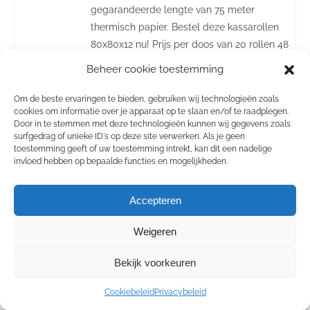
gegarandeerde lengte van 75 meter
thermisch papier. Bestel deze kassarollen
80x80x12 nu! Prijs per doos van 20 rollen 48
grams papier!! 75 meter per rol Voorzien van
Beheer cookie toestemming
einde strepen BPA vrij Gratis levering vanaf €
30,- Grotere aantallen nodig? Contacteer ons
Om de beste ervaringen te bieden, gebruiken wij technologieën zoals
cookies om informatie over je apparaat op te slaan en/of te raadplegen.
!
Door in te stemmen met deze technologieën kunnen wij gegevens zoals
surfgedrag of unieke ID's op deze site verwerken. Als je geen
toestemming geeft of uw toestemming intrekt, kan dit een nadelige
invloed hebben op bepaalde functies en mogelijkheden.
Accepteren
Viva Wallet rouleaux
Weigeren
bancontact 57x40x12
S
à partir de € 19.50 / boîte 50
Bekijk voorkeuren
rouleaux
Cookiebeleid
Privacybeleid