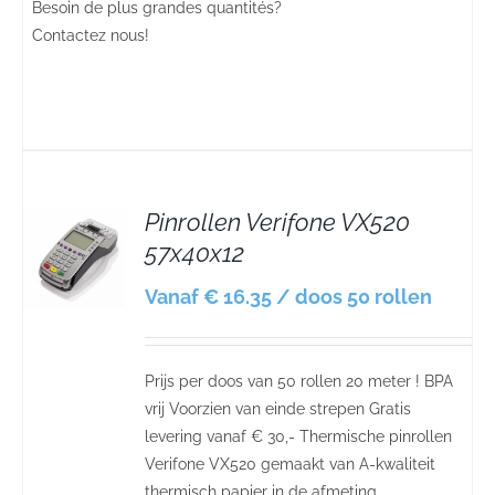
Besoin de plus grandes quantités?
Contactez nous!
Pinrollen Verifone VX520
57x40x12
S
Vanaf € 16.35 / doos 50 rollen
Prijs per doos van 50 rollen 20 meter ! BPA
vrij Voorzien van einde strepen Gratis
levering vanaf € 30,- Thermische pinrollen
Verifone VX520 gemaakt van A-kwaliteit
thermisch papier in de afmeting