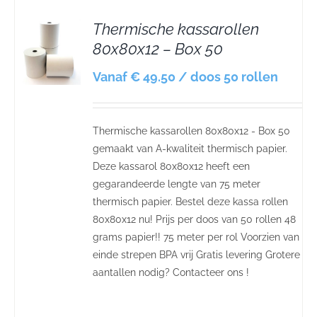
Thermische kassarollen
80x80x12 – Box 50
S
Vanaf € 49.50 / doos 50 rollen
Thermische kassarollen 80x80x12 - Box 50
gemaakt van A-kwaliteit thermisch papier.
Deze kassarol 80x80x12 heeft een
gegarandeerde lengte van 75 meter
thermisch papier. Bestel deze kassa rollen
80x80x12 nu! Prijs per doos van 50 rollen 48
grams papier!! 75 meter per rol Voorzien van
einde strepen BPA vrij Gratis levering Grotere
aantallen nodig? Contacteer ons !